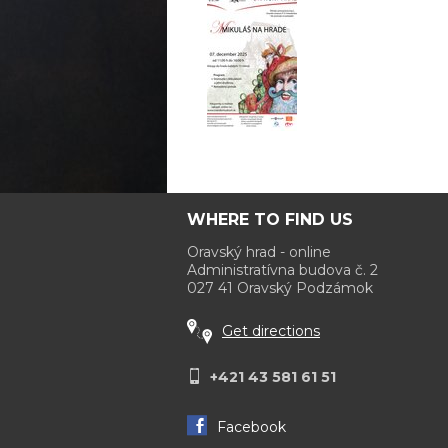
WHERE TO FIND US
Oravský hrad - online
Administratívna budova č. 2
027 41 Oravský Podzámok
Get directions
+421 43 581 61 51
Facebook