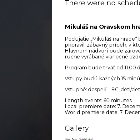
There were no schedu
Mikuláš na Oravskom hr
Podujatie „Mikuláš na hrade“
pripravili zábavný príbeh, v k
Hlavnom nádvorí bude zárove
ručne vyrábané vianočné ozdo
Program bude trvať od 11.00 d
Vstupy budú každých 15 minú
Vstupné: dospelí – 9€, deti/de
Length events: 60 minutes
Local premiere date: 7. Dece
World premiere date: 7. Dec
Gallery