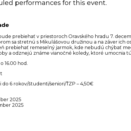
led performances for this event.
ade
 bude prebiehať v priestoroch Oravského hradu 7. decem
torom sa stretnú s Mikulášovou družinou a na záver ich o
ň prebiehať remeselný jarmok, kde nebudú chýbať medo
by a odznejú známe vianočné koledy, ktoré umocnia tú
o 16.00 hod.
t
ti do 6 rokov/študenti/seniori/ŤZP – 4,50€
mber 2025
ember 2025